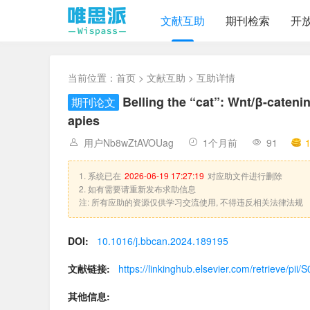
文献互助
期刊检索
开
当前位置：
首页
>
文献互助
> 互助详情
Belling the “cat”: Wnt/β-catenin
期刊论文
apies
用户Nb8wZtAVOUag
1个月前
91
1. 系统已在
2026-06-19 17:27:19
对应助文件进行删除
2. 如有需要请重新发布求助信息
注: 所有应助的资源仅供学习交流使用, 不得违反相关法律法规
DOI:
10.1016/j.bbcan.2024.189195
文献链接:
https://linkinghub.elsevier.com/retrieve/p
其他信息: