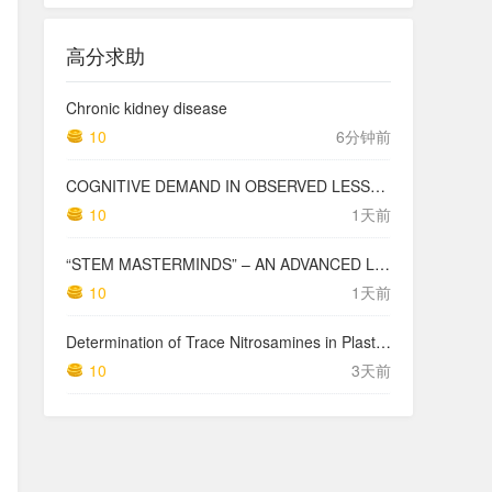
高分求助
Chronic kidney disease
10
6分钟前
COGNITIVE DEMAND IN OBSERVED LESSONS AND NATIONAL TESTING COMPARED TO PISA MATHEMATICS RESULTS IN LATVIA
10
1天前
“STEM MASTERMINDS” – AN ADVANCED LEVEL INTEGRATED STEM CURRICULUM
10
1天前
Determination of Trace Nitrosamines in Plastic Pharmaceutical Packaging Materials
10
3天前