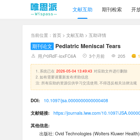
文献互助
期刊检索
开
当前位置：
首页
>
文献互助
> 互助详情
Pediatric Meniscal Tears
期刊论文
用户0RdF-ioxFC6A
3个月前
205
1. 系统已在
2026-05-04 13:49:43
对应助文件进行删除
2. 如有需要请重新发布求助信息
注: 所有应助的资源仅供学习交流使用, 不得违反相关法律法规
DOI:
10.1097/jsa.0000000000000408
文献链接:
https://journals.lww.com/10.1097/JSA.000
其他信息:
出版社: Ovid Technologies (Wolters Kluwer Health)