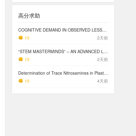
高分求助
COGNITIVE DEMAND IN OBSERVED LESSONS AND NATIONAL TESTING COMPARED TO PISA MATHEMATICS RESULTS IN LATVIA
10
2天前
“STEM MASTERMINDS” – AN ADVANCED LEVEL INTEGRATED STEM CURRICULUM
10
2天前
Determination of Trace Nitrosamines in Plastic Pharmaceutical Packaging Materials
10
4天前