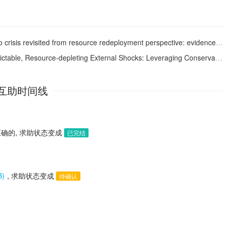
isis revisited from resource redeployment perspective: evidence from China
pleting External Shocks: Leveraging Conservation of Resources Theory and Dynamic Capabilities
互助时间线
确的, 求助状态变成
已完结
B)
, 求助状态变成
待确认