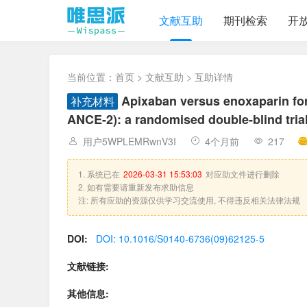
文献互助
期刊检索
开
当前位置：
首页
>
文献互助
> 互助详情
Apixaban versus enoxaparin fo
补充材料
ANCE-2): a randomised double-blind tria
用户5WPLEMRwnV3I
4个月前
217
1. 系统已在
2026-03-31 15:53:03
对应助文件进行删除
2. 如有需要请重新发布求助信息
注: 所有应助的资源仅供学习交流使用, 不得违反相关法律法规
DOI:
DOI: 10.1016/S0140-6736(09)62125-5
文献链接:
其他信息: