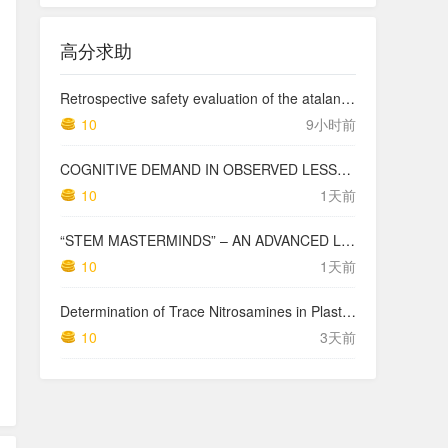
高分求助
Retrospective safety evaluation of the atalante exoskeleton in a clinical setting in patients with tetraplegia and high paraplegia
10
9小时前
COGNITIVE DEMAND IN OBSERVED LESSONS AND NATIONAL TESTING COMPARED TO PISA MATHEMATICS RESULTS IN LATVIA
10
1天前
“STEM MASTERMINDS” – AN ADVANCED LEVEL INTEGRATED STEM CURRICULUM
10
1天前
Determination of Trace Nitrosamines in Plastic Pharmaceutical Packaging Materials
10
3天前