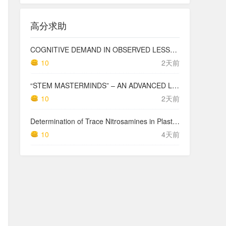
高分求助
COGNITIVE DEMAND IN OBSERVED LESSONS AND NATIONAL TESTING COMPARED TO PISA MATHEMATICS RESULTS IN LATVIA
10
2天前
“STEM MASTERMINDS” – AN ADVANCED LEVEL INTEGRATED STEM CURRICULUM
10
2天前
Determination of Trace Nitrosamines in Plastic Pharmaceutical Packaging Materials
10
4天前