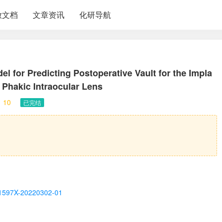
放文档
文章资讯
化研导航
 for Predicting Postoperative Vault for the Impla
 Phakic Intraocular Lens
10
已完结
081597X-20220302-01