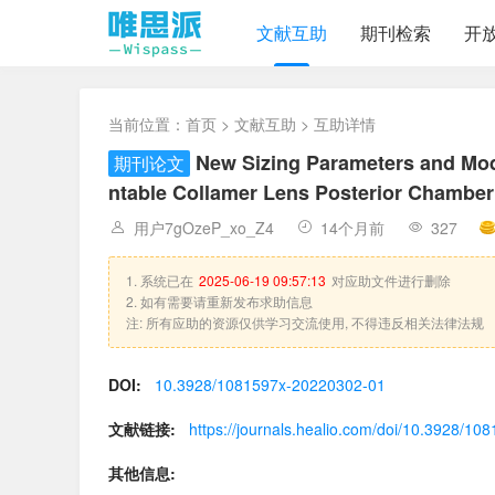
文献互助
期刊检索
开
当前位置：
首页
>
文献互助
> 互助详情
New Sizing Parameters and Model
期刊论文
ntable Collamer Lens Posterior Chamber
用户7gOzeP_xo_Z4
14个月前
327
1. 系统已在
2025-06-19 09:57:13
对应助文件进行删除
2. 如有需要请重新发布求助信息
注: 所有应助的资源仅供学习交流使用, 不得违反相关法律法规
DOI:
10.3928/1081597x-20220302-01
文献链接:
https://journals.healio.com/doi/10.3928/1
其他信息: