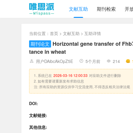
文献互助
期刊检索
开
当前位置：
首页
>
文献互助
> 互助详情
Horizontal gene transfer of Fhb
期刊论文
tance in wheat
用户DAibcAkOpZ5E
5个月前
214
1. 系统已在
2026-03-16 12:00:33
对应助文件进行删除
2. 如有需要请重新发布求助信息
注: 所有应助的资源仅供学习交流使用, 不得违反相关法律法规
DOI:
文献链接:
其他信息: