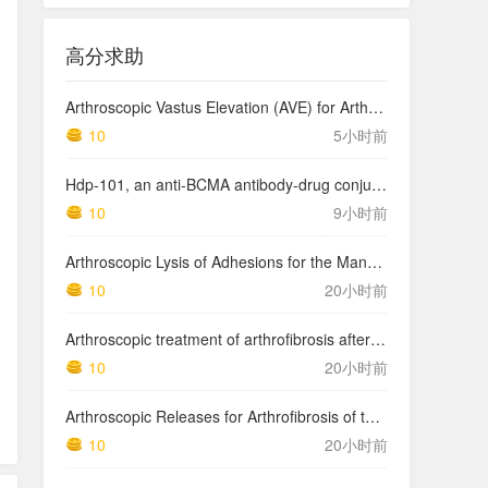
高分求助
Arthroscopic Vastus Elevation (AVE) for Arthrofibrosis of the Knee: Surgical Technique and Literature Review.
10
5小时前
Hdp-101, an anti-BCMA antibody-drug conjugate with a novel payload amanitin in patients with relapsed multiple myeloma, initial findings of the first in human …
10
9小时前
Arthroscopic Lysis of Adhesions for the Management of Arthrofibrosis Following Total Knee Arthroplasty
10
20小时前
Arthroscopic treatment of arthrofibrosis after ACL reconstruction. Local and generalized arthrofibrosis
10
20小时前
Arthroscopic Releases for Arthrofibrosis of the Knee
10
20小时前