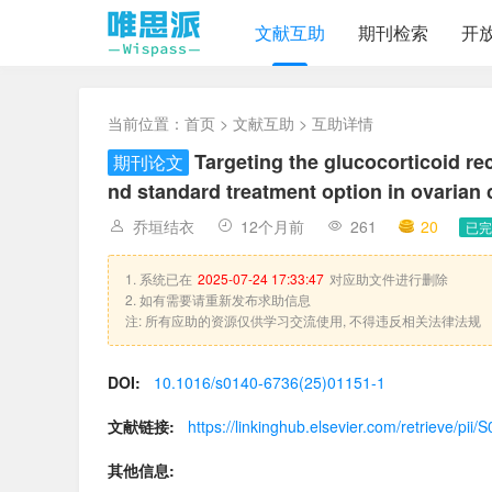
文献互助
期刊检索
开
当前位置：
首页
>
文献互助
> 互助详情
Targeting the glucocorticoid re
期刊论文
nd standard treatment option in ovarian
乔垣结衣
12个月前
261
20
已完
1. 系统已在
2025-07-24 17:33:47
对应助文件进行删除
2. 如有需要请重新发布求助信息
注: 所有应助的资源仅供学习交流使用, 不得违反相关法律法规
DOI:
10.1016/s0140-6736(25)01151-1
文献链接:
https://linkinghub.elsevier.com/retrieve/p
其他信息: