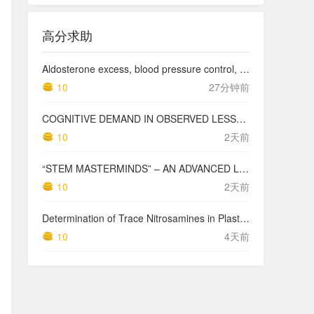
高分求助
Aldosterone excess, blood pressure control, and kidney outcomes in chronic kidney disease: findings from the Cardiovascular and Metabolic Disease Etiology Research Center-High Risk (CMERC-HI) Study
10
27分钟前
COGNITIVE DEMAND IN OBSERVED LESSONS AND NATIONAL TESTING COMPARED TO PISA MATHEMATICS RESULTS IN LATVIA
10
2天前
“STEM MASTERMINDS” – AN ADVANCED LEVEL INTEGRATED STEM CURRICULUM
10
2天前
Determination of Trace Nitrosamines in Plastic Pharmaceutical Packaging Materials
10
4天前