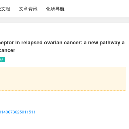
放文档
文章资讯
化研导航
ceptor in relapsed ovarian cancer: a new pathway a
 cancer
结
ii/S0140673625011511