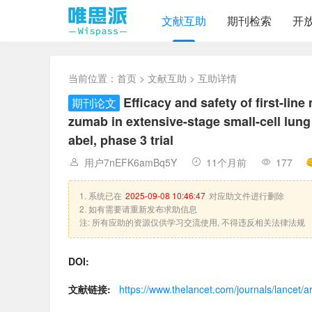
文献互助
期刊检索
开
当前位置：
首页
>
文献互助
> 互助详情
Efficacy and safety of first-lin
期刊论文
zumab in extensive-stage small-cell lung
abel, phase 3 trial
用户7nEFK6amBq5Y
11个月前
177
1. 系统已在
2025-09-08 10:46:47
对应助文件进行删除
2. 如有需要请重新发布求助信息
注: 所有应助的资源仅供学习交流使用, 不得违反相关法律法规
DOI:
文献链接:
https://www.thelancet.com/journals/lancet/