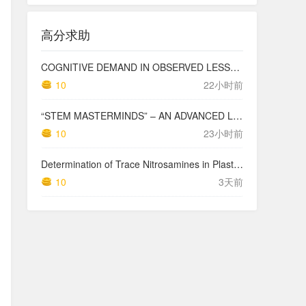
高分求助
COGNITIVE DEMAND IN OBSERVED LESSONS AND NATIONAL TESTING COMPARED TO PISA MATHEMATICS RESULTS IN LATVIA
10
22小时前
“STEM MASTERMINDS” – AN ADVANCED LEVEL INTEGRATED STEM CURRICULUM
10
23小时前
Determination of Trace Nitrosamines in Plastic Pharmaceutical Packaging Materials
10
3天前