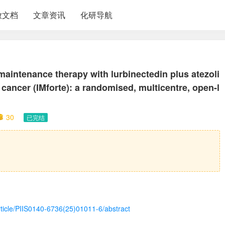
放文档
文章资讯
化研导航
e maintenance therapy with lurbinectedin plus atezoli
 cancer (IMforte): a randomised, multicentre, open-l
30
已完结
article/PIIS0140-6736(25)01011-6/abstract