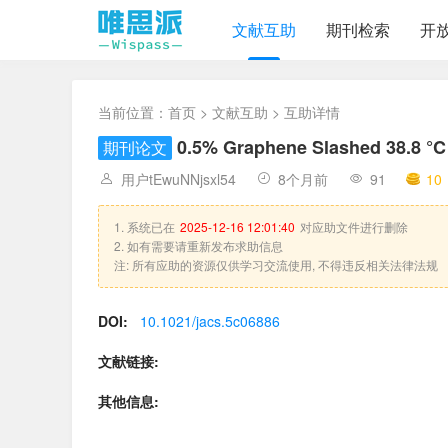
文献互助
期刊检索
开
当前位置：
首页
>
文献互助
> 互助详情
0.5% Graphene Slashed 38.8 °C 
期刊论文
用户tEwuNNjsxl54
8个月前
91
10
1. 系统已在
2025-12-16 12:01:40
对应助文件进行删除
2. 如有需要请重新发布求助信息
注: 所有应助的资源仅供学习交流使用, 不得违反相关法律法规
DOI:
10.1021/jacs.5c06886
文献链接:
其他信息: