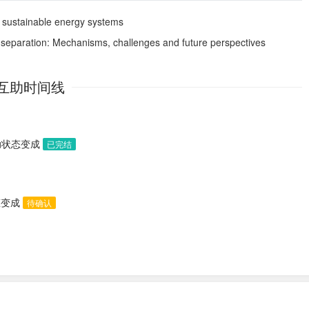
to sustainable energy systems
on separation: Mechanisms, challenges and future perspectives
互助时间线
助状态变成
已完结
态变成
待确认