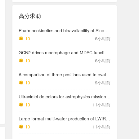
高分求助
Pharmacokinetics and bioavailability of Sinemet CR: a summary of human studies.
10
6小时前
GCN2 drives macrophage and MDSC function and immunosuppression in the tumor microenvironment
10
6小时前
A comparison of three positions used to evaluate tibial varum
10
9小时前
Ultraviolet detectors for astrophysics missions: a case study with the star-planet activity research cubeSat (SPARC)
10
11小时前
Large format multi-wafer production of LWIR photodetector structures on 150mm GaSb substrates by MBE
10
11小时前