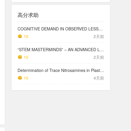
高分求助
COGNITIVE DEMAND IN OBSERVED LESSONS AND NATIONAL TESTING COMPARED TO PISA MATHEMATICS RESULTS IN LATVIA
10
2天前
“STEM MASTERMINDS” – AN ADVANCED LEVEL INTEGRATED STEM CURRICULUM
10
2天前
Determination of Trace Nitrosamines in Plastic Pharmaceutical Packaging Materials
10
4天前