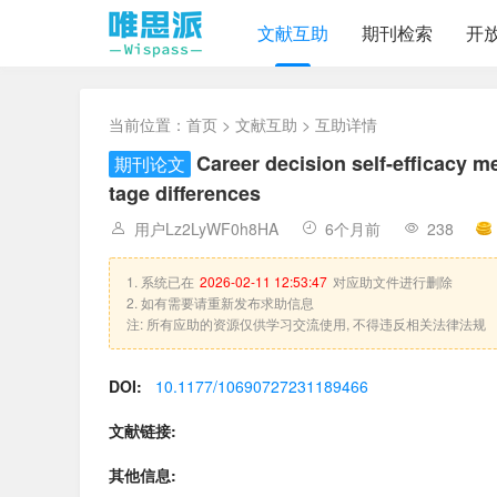
文献互助
期刊检索
开
当前位置：
首页
>
文献互助
> 互助详情
Career decision self-efficacy m
期刊论文
tage differences
用户Lz2LyWF0h8HA
6个月前
238
1. 系统已在
2026-02-11 12:53:47
对应助文件进行删除
2. 如有需要请重新发布求助信息
注: 所有应助的资源仅供学习交流使用, 不得违反相关法律法规
DOI:
10.1177/10690727231189466
文献链接:
其他信息: