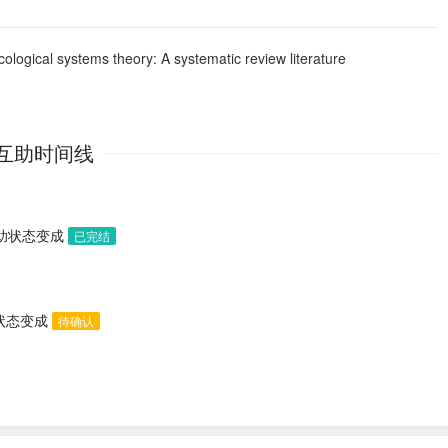
cological systems theory: A systematic review literature
互助时间线
求助状态变成
已完结
助状态变成
待确认