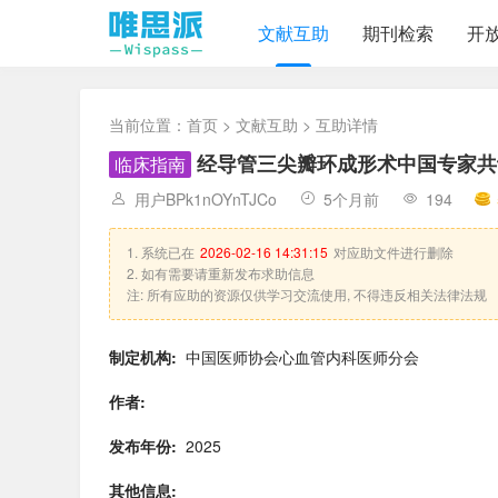
文献互助
期刊检索
开
当前位置：
首页
>
文献互助
> 互助详情
经导管三尖瓣环成形术中国专家共
临床指南
用户BPk1nOYnTJCo
5个月前
194
1. 系统已在
2026-02-16 14:31:15
对应助文件进行删除
2. 如有需要请重新发布求助信息
注: 所有应助的资源仅供学习交流使用, 不得违反相关法律法规
制定机构:
中国医师协会心血管内科医师分会
作者:
发布年份:
2025
其他信息: