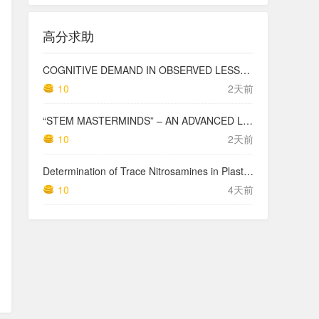
高分求助
COGNITIVE DEMAND IN OBSERVED LESSONS AND NATIONAL TESTING COMPARED TO PISA MATHEMATICS RESULTS IN LATVIA
10
2天前
“STEM MASTERMINDS” – AN ADVANCED LEVEL INTEGRATED STEM CURRICULUM
10
2天前
Determination of Trace Nitrosamines in Plastic Pharmaceutical Packaging Materials
10
4天前