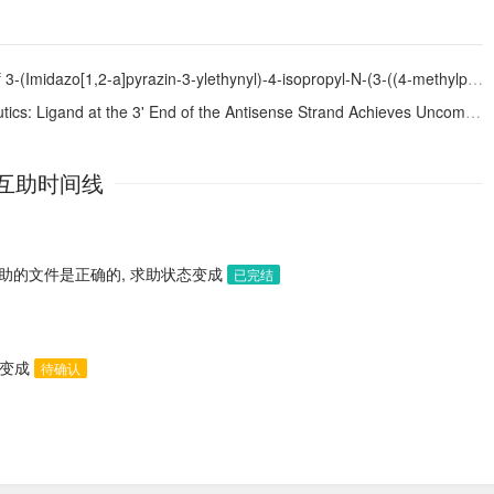
f 3-(Imidazo[1,2-
a
]pyrazin-3-ylethynyl)-4-isopropyl-
N
-(3-((4-methylpiperazin-1-yl)methyl)-5-(trifluoromethyl)phenyl)benzamide as a Dual Inhibitor of Discoidin Domain Receptors 1 and 2
nse Strand Achieves Uncompromised In Vivo Potency and Efficacy and Reveals Interactions with the Argonaute-2 PAZ Domain
互助时间线
助的文件是正确的, 求助状态变成
已完结
态变成
待确认