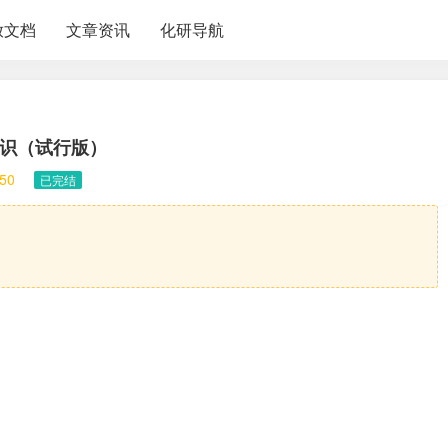
放文档
文章资讯
化研导航
识（试行版）
50
已完结