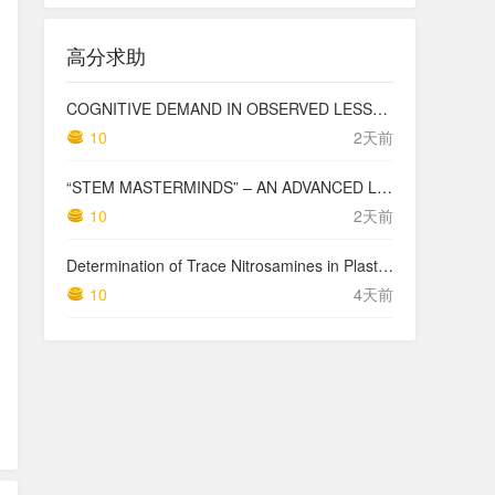
高分求助
COGNITIVE DEMAND IN OBSERVED LESSONS AND NATIONAL TESTING COMPARED TO PISA MATHEMATICS RESULTS IN LATVIA
10
2天前
“STEM MASTERMINDS” – AN ADVANCED LEVEL INTEGRATED STEM CURRICULUM
10
2天前
Determination of Trace Nitrosamines in Plastic Pharmaceutical Packaging Materials
10
4天前