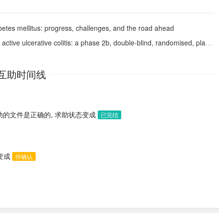
abetes mellitus: progress, challenges, and the road ahead
 phase 2b, double-blind, randomised, placebo-controlled induction trial and 48 week, open-label extension
互助时间线
助的文件是正确的, 求助状态变成
已完结
态变成
待确认