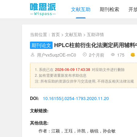
文献互助
期刊检索
开
当前位置：
首页
>
文献互助
> 互助详情
HPLC柱前衍生化法测定药用辅
期刊论文
用户vx5uqzOE-mC0
2个月前
175
1. 系统已在
2026-06-09 17:43:38
对应助文件进行删除
2. 如有需要请重新发布求助信息
注: 所有应助的资源仅供学习交流使用, 不得违反相关法律法规
DOI:
10.16155/j.0254-1793.2020.11.20
文献链接:
其他信息:
作者：江颖，王珏，许凯，杨锐，孙会敏