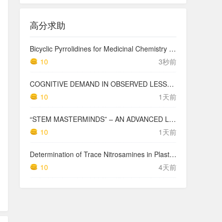
高分求助
Bicyclic Pyrrolidines for Medicinal Chemistry via [3 + 2]-Cycloaddition
10
3秒前
COGNITIVE DEMAND IN OBSERVED LESSONS AND NATIONAL TESTING COMPARED TO PISA MATHEMATICS RESULTS IN LATVIA
10
1天前
“STEM MASTERMINDS” – AN ADVANCED LEVEL INTEGRATED STEM CURRICULUM
10
1天前
Determination of Trace Nitrosamines in Plastic Pharmaceutical Packaging Materials
10
4天前