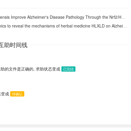
mprove Alzheimer's Disease Pathology Through the Nrf2/HO-1/NLRP3 Pathway
o reveal the mechanisms of herbal medicine HLXLD on Alzheimer's disease
互助时间线
应助的文件是正确的, 求助状态变成
已完结
态变成
待确认