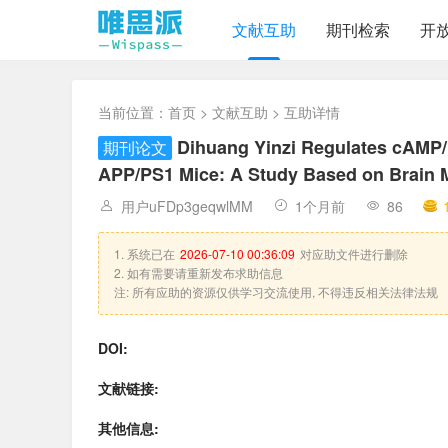
文献互助
期刊检索
开
当前位置：
首页
>
文献互助
> 互助详情
Dihuang Yinzi Regulates cAMP/
期刊论文
APP/PS1 Mice: A Study Based on Brain 
用户uFDp3geqwlMM
1个月前
86
1. 系统已在
2026-07-10 00:36:09
对应助文件进行删除
2. 如有需要请重新发布求助信息
注: 所有应助的资源仅供学习交流使用, 不得违反相关法律法规
DOI:
文献链接:
其他信息: