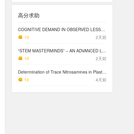
高分求助
COGNITIVE DEMAND IN OBSERVED LESSONS AND NATIONAL TESTING COMPARED TO PISA MATHEMATICS RESULTS IN LATVIA
10
2天前
“STEM MASTERMINDS” – AN ADVANCED LEVEL INTEGRATED STEM CURRICULUM
10
2天前
Determination of Trace Nitrosamines in Plastic Pharmaceutical Packaging Materials
10
4天前