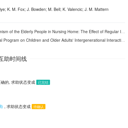
ye; K. M. Fox; J. Bowden; M. Bell; K. Valencic; J. M. Mattern
lderly People in Nursing Home: The Effect of Regular Intergenerational Visitation
lder Adults' Intergenerational Interactions, Cross-Age Attitudes, and Older Adults' Psychosocial Well-Being
互助时间线
确的, 求助状态变成
已完结
B)
, 求助状态变成
待确认