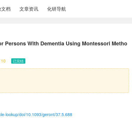
放文档
文章资讯
化研导航
for Persons With Dementia Using Montessori Metho
10
已完结
icle-lookup/doi/10.1093/geront/37.5.688