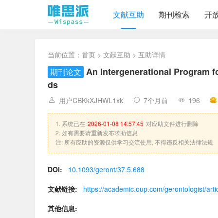
文献互助
期刊检索
开
当前位置：
首页
>
文献互助
> 互助详情
An Intergenerational Program 
期刊论文
ds
用户CBKkXJHWL1xk
7个月前
196
1. 系统已在
2026-01-08 14:57:45
对应助文件进行删除
2. 如有需要请重新发布求助信息
注: 所有应助的资源仅供学习交流使用, 不得违反相关法律法规
DOI:
10.1093/geront/37.5.688
文献链接:
https://academic.oup.com/gerontologist/art
其他信息: