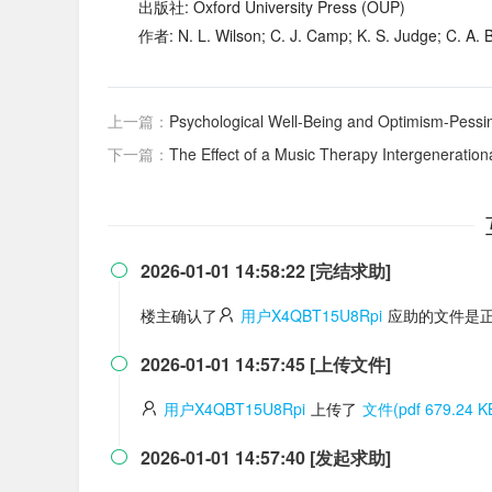
出版社: Oxford University Press (OUP)
作者: N. L. Wilson; C. J. Camp; K. S. Judge; C. A. B
上一篇：
Psychological Well-Being and Optimism-Pessimism of the E
下一篇：
The Effect of a Music Therapy Intergenerational Program on Children and O
2026-01-01 14:58:22 [完结求助]

楼主确认了
用户X4QBT15U8Rpi
应助的文件是正
2026-01-01 14:57:45 [上传文件]

用户X4QBT15U8Rpi
上传了
文件(pdf 679.24 K
2026-01-01 14:57:40 [发起求助]
