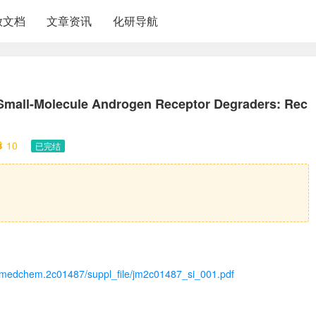
放文档
文章资讯
化研导航
Small-Molecule Androgen Receptor Degraders: Rec
10
已完结
s.jmedchem.2c01487/suppl_file/jm2c01487_si_001.pdf