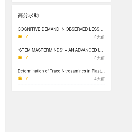
高分求助
COGNITIVE DEMAND IN OBSERVED LESSONS AND NATIONAL TESTING COMPARED TO PISA MATHEMATICS RESULTS IN LATVIA
10
2天前
“STEM MASTERMINDS” – AN ADVANCED LEVEL INTEGRATED STEM CURRICULUM
10
2天前
Determination of Trace Nitrosamines in Plastic Pharmaceutical Packaging Materials
10
4天前