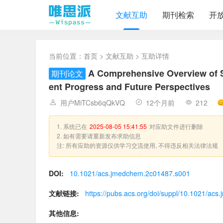
文献互助
期刊检索
开
当前位置：
首页
>
文献互助
> 互助详情
A Comprehensive Overview of 
期刊论文
ent Progress and Future Perspectives
用户MiTCsb6qQkVQ
12个月前
212
1. 系统已在
2025-08-05 15:41:55
对应助文件进行删除
2. 如有需要请重新发布求助信息
注: 所有应助的资源仅供学习交流使用, 不得违反相关法律法规
DOI:
10.1021/acs.jmedchem.2c01487.s001
文献链接:
https://pubs.acs.org/doi/suppl/10.1021/ac
其他信息: