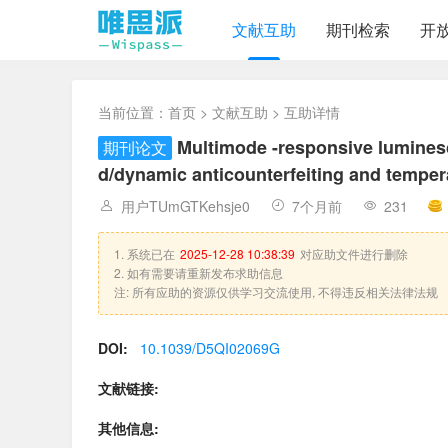
文献互助
期刊检索
开
当前位置：
首页
>
文献互助
> 互助详情
Multimode -responsive luminesc
期刊论文
d/dynamic anticounterfeiting and temper
用户TUmGTKehsje0
7个月前
231
1. 系统已在
2025-12-28 10:38:39
对应助文件进行删除
2. 如有需要请重新发布求助信息
注: 所有应助的资源仅供学习交流使用, 不得违反相关法律法规
DOI:
10.1039/D5QI02069G
文献链接:
其他信息: