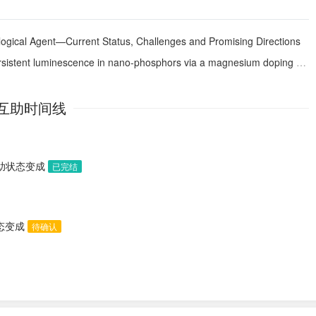
ological Agent—Current Status, Challenges and Promising Directions
istent luminescence in nano-phosphors via a magnesium doping strategy
互助时间线
求助状态变成
已完结
状态变成
待确认