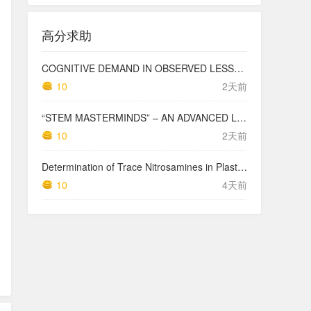
高分求助
COGNITIVE DEMAND IN OBSERVED LESSONS AND NATIONAL TESTING COMPARED TO PISA MATHEMATICS RESULTS IN LATVIA
10
2天前
“STEM MASTERMINDS” – AN ADVANCED LEVEL INTEGRATED STEM CURRICULUM
10
2天前
Determination of Trace Nitrosamines in Plastic Pharmaceutical Packaging Materials
10
4天前