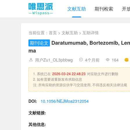
文献互助
期刊检索
开
当前位置：
首页
>
文献互助
> 互助详情
Daratumumab, Bortezomib, Lena
期刊论文
ma
用户Zu1_OL3pbbwg
4个月前
164
1. 系统已在
2026-03-24 22:48:23
对应助文件进行删除
2. 如有需要请重新发布求助信息
注: 所有应助的资源仅供学习交流使用, 不得违反相关法律法规
DOI:
10.1056/NEJMoa2312054
文献链接:
其他信息: