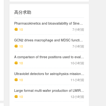
高分求助
Pharmacokinetics and bioavailability of Sinemet CR: a summary of human studies.
10
7小时前
GCN2 drives macrophage and MDSC function and immunosuppression in the tumor microenvironment
10
7小时前
A comparison of three positions used to evaluate tibial varum
10
10小时前
Ultraviolet detectors for astrophysics missions: a case study with the star-planet activity research cubeSat (SPARC)
10
11小时前
Large format multi-wafer production of LWIR photodetector structures on 150mm GaSb substrates by MBE
10
12小时前