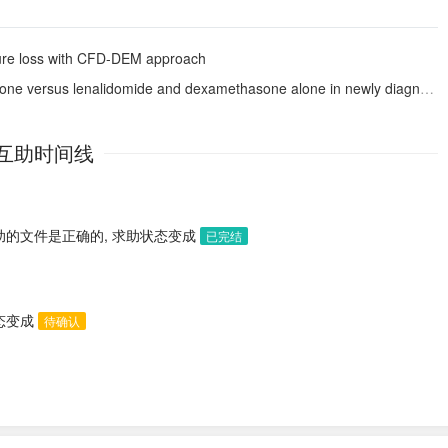
sure loss with CFD-DEM approach
one alone in newly diagnosed myeloma (MAIA): overall survival results from a randomised, open-label, phase 3 trial
互助时间线
助的文件是正确的, 求助状态变成
已完结
状态变成
待确认