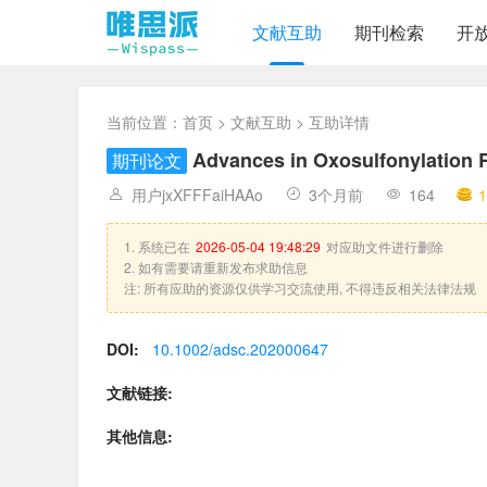
文献互助
期刊检索
开
当前位置：
首页
>
文献互助
> 互助详情
Advances in Oxosulfonylation 
期刊论文
用户jxXFFFaiHAAo
3个月前
164
1
1. 系统已在
2026-05-04 19:48:29
对应助文件进行删除
2. 如有需要请重新发布求助信息
注: 所有应助的资源仅供学习交流使用, 不得违反相关法律法规
DOI:
10.1002/adsc.202000647
文献链接:
其他信息: