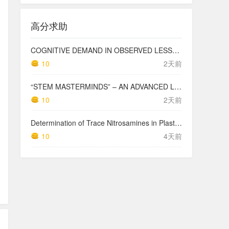
高分求助
COGNITIVE DEMAND IN OBSERVED LESSONS AND NATIONAL TESTING COMPARED TO PISA MATHEMATICS RESULTS IN LATVIA
10
2天前
“STEM MASTERMINDS” – AN ADVANCED LEVEL INTEGRATED STEM CURRICULUM
10
2天前
Determination of Trace Nitrosamines in Plastic Pharmaceutical Packaging Materials
10
4天前