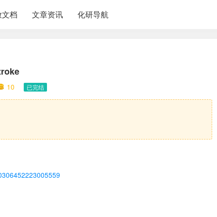
放文档
文章资讯
化研导航
troke
10
已完结
ii/S0306452223005559