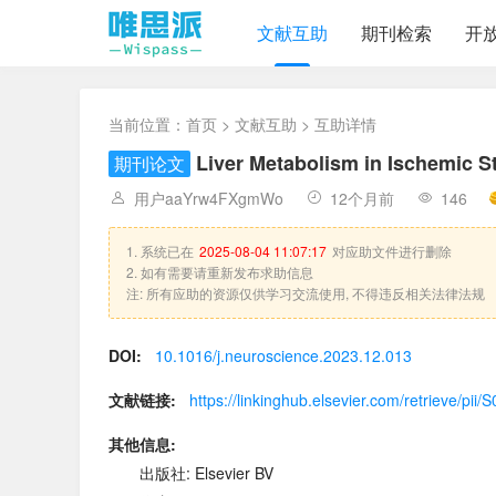
文献互助
期刊检索
开
当前位置：
首页
>
文献互助
> 互助详情
Liver Metabolism in Ischemic S
期刊论文
用户aaYrw4FXgmWo
12个月前
146
1. 系统已在
2025-08-04 11:07:17
对应助文件进行删除
2. 如有需要请重新发布求助信息
注: 所有应助的资源仅供学习交流使用, 不得违反相关法律法规
DOI:
10.1016/j.neuroscience.2023.12.013
文献链接:
https://linkinghub.elsevier.com/retrieve/p
其他信息:
出版社: Elsevier BV