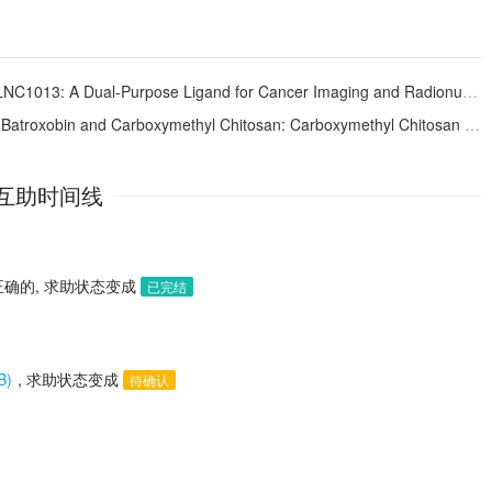
NC1013: A Dual-Purpose Ligand for Cancer Imaging and Radionuclide Therapy
thyl Chitosan: Carboxymethyl Chitosan Stimulates the Enzymatic Activity of Recombinant Batroxobin
互助时间线
确的, 求助状态变成
已完结
B)
, 求助状态变成
待确认