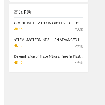
高分求助
COGNITIVE DEMAND IN OBSERVED LESSONS AND NATIONAL TESTING COMPARED TO PISA MATHEMATICS RESULTS IN LATVIA
10
2天前
“STEM MASTERMINDS” – AN ADVANCED LEVEL INTEGRATED STEM CURRICULUM
10
2天前
Determination of Trace Nitrosamines in Plastic Pharmaceutical Packaging Materials
10
4天前