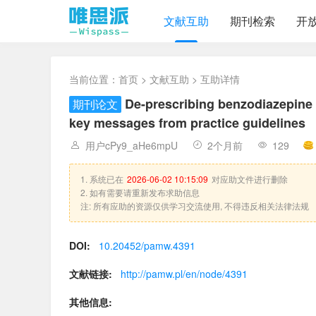
文献互助
期刊检索
开
当前位置：
首页
>
文献互助
> 互助详情
De-prescribing benzodiazepine 
期刊论文
key messages from practice guidelines
用户cPy9_aHe6mpU
2个月前
129
1. 系统已在
2026-06-02 10:15:09
对应助文件进行删除
2. 如有需要请重新发布求助信息
注: 所有应助的资源仅供学习交流使用, 不得违反相关法律法规
DOI:
10.20452/pamw.4391
文献链接:
http://pamw.pl/en/node/4391
其他信息: