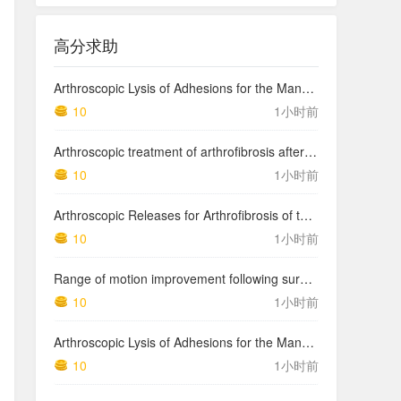
高分求助
Arthroscopic Lysis of Adhesions for the Management of Arthrofibrosis Following Total Knee Arthroplasty
10
1小时前
Arthroscopic treatment of arthrofibrosis after ACL reconstruction. Local and generalized arthrofibrosis
10
1小时前
Arthroscopic Releases for Arthrofibrosis of the Knee
10
1小时前
Range of motion improvement following surgical management of knee arthrofibrosis in children and adolescents
10
1小时前
Arthroscopic Lysis of Adhesions for the Management of Arthrofibrosis Following Total Knee Arthroplasty
10
1小时前