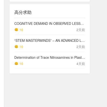
高分求助
COGNITIVE DEMAND IN OBSERVED LESSONS AND NATIONAL TESTING COMPARED TO PISA MATHEMATICS RESULTS IN LATVIA
10
2天前
“STEM MASTERMINDS” – AN ADVANCED LEVEL INTEGRATED STEM CURRICULUM
10
2天前
Determination of Trace Nitrosamines in Plastic Pharmaceutical Packaging Materials
10
4天前